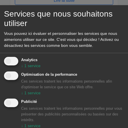
Lire la suite
Services que nous souhaitons
utiliser
Vous pouvez ici évaluer et personnaliser les services que nous
aimerions utiliser sur ce site. C'est vous qui décidez ! Activez ou
désactivez les services comme bon vous semble.
Analytics
↓
1
service
Optimisation de la performance
21/01/2026
ENTRETIEN
Ces services traitent les informations personnelles afin
d'optimiser le service que ce site Web offre.
Pourquoi faire l'entretien de votre
↓
1
service
chaudière ?
Publicité
L'entretien annuel de votre chaudière n'est pas
Ces services traitent les informations personnelles pour vous
présenter des publicités personnalisées ou basées sur des
seulement une obligation légale ! En savoir plus
intérêts.
?
↓
1
service