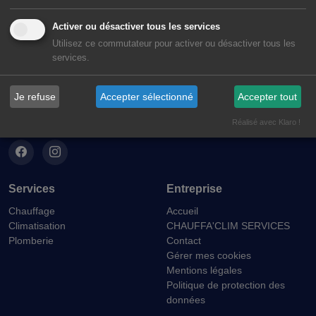
Activer ou désactiver tous les services
Utilisez ce commutateur pour activer ou désactiver tous les
services.
Chauffa'Clim
Je refuse
Accepter sélectionné
Accepter tout
4 Rue des Potiers d'Etain, F-57070 METZ (FRANCE)
Réalisé avec Klaro !
Services
Entreprise
Chauffage
Accueil
Climatisation
CHAUFFA'CLIM SERVICES
Plomberie
Contact
Gérer mes cookies
Mentions légales
Politique de protection des
données