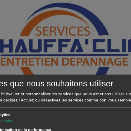
es que nous souhaitons utiliser
ci évaluer et personnaliser les services que nous aimerions utiliser sur
ui décidez ! Activez ou désactivez les services comme bon vous semble
lytics
haleur est un système performant et écologique, mais com
service
modynamique, elle a besoin d’un entretien régulier pour reste
imisation de la performance