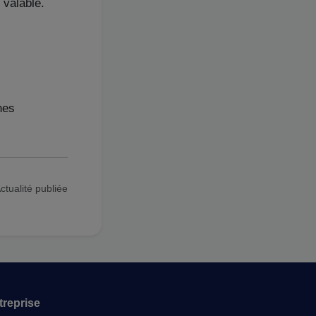
 valable.
nes
ctualité publiée
treprise