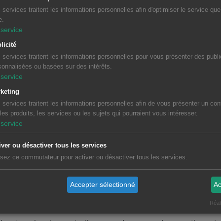
 services traitent les informations personnelles afin d'optimiser le service qu
e.
nir un bon rendement
service
licité
s, la PAC peut perdre en performance.
 services traitent les informations personnelles pour vous présenter des publi
sonnalisées ou basées sur des intérêts.
 permet de conserver un haut niveau de rendement, ce qui ré
service
n d’énergie.
keting
 services traitent les informations personnelles afin de vous présenter un con
r la durée de vie
 les produits, les services ou les sujets qui pourraient vous intéresser.
service
en entretenue peut fonctionner efficacement pendant 15 à 
iver ou désactiver tous les services
en, des composants peuvent s’user prématurément et provo
lisez ce commutateur pour activer ou désactiver tous les services.
Accepter sélectionné
Ac
er la garantie constructeur
Réal