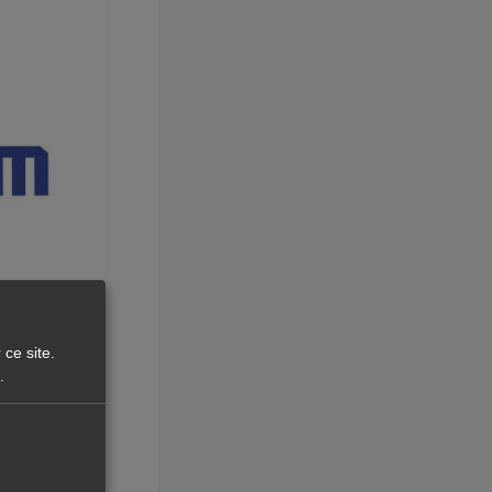
 ce site.
.
me tout
r efficace.