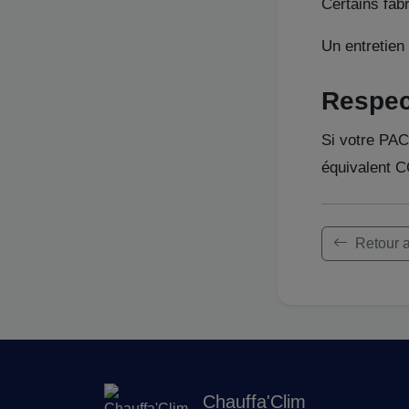
Certains fabr
Un entretien
Respec
Si votre PAC 
équivalent CO
Retour a
Chauffa'Clim